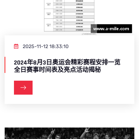
2025-11-12 18:33:10
2024年8月3日奥运会精彩赛程安排一览
全日赛事时间表及亮点活动揭秘