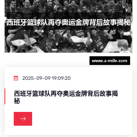
2025-09-09 19:09:20
西班牙篮球队再夺奥运金牌背后故事揭
秘