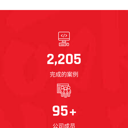
2,205
完成的案例
95
+
公司成员