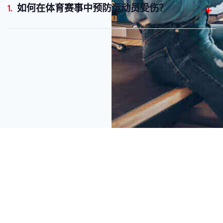
1.
如何在体育赛事中预防运动员受伤？