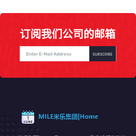
订阅我们公司的邮箱
SUBSCRIBE