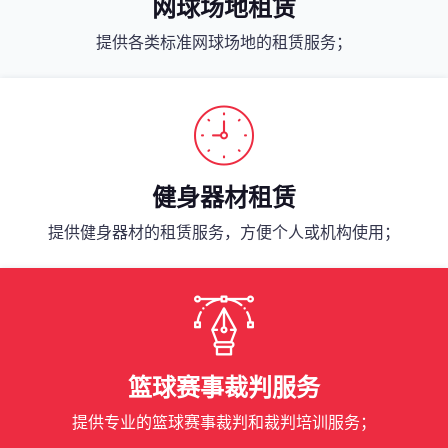
网球场地租赁
提供各类标准网球场地的租赁服务；
健身器材租赁
提供健身器材的租赁服务，方便个人或机构使用；
篮球赛事裁判服务
提供专业的篮球赛事裁判和裁判培训服务；