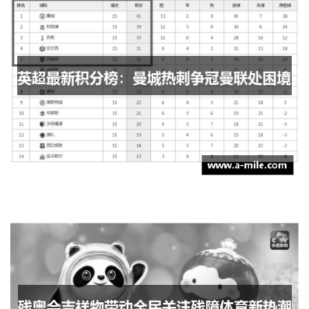
英超最新积分榜：曼城热
刺争冠曼联处困境
残奥会吉祥物带动全民关